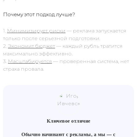
Почему этот подход лучше?
1.
Минимизирует риски
— реклама запускается
только после серьезной подготовки.
2.
Экономит бюджет
— каждый рубль тратится
максимально эффективно.
3.
Масштабируется
— проверенная система, нет
страха провала.
Ключевое отличие
Обычно начинают с рекламы, а мы — с