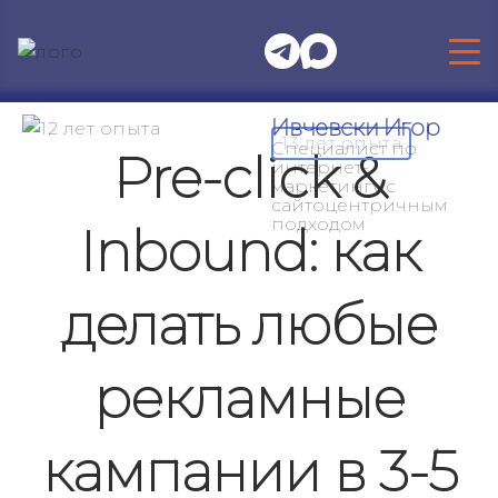
Ивчевски Игор
13 лет опыта
Специалист по
Pre-click &
интернет-
маркетингу с
сайтоцентричным
подходом
Inbound: как
делать любые
рекламные
кампании в 3-5