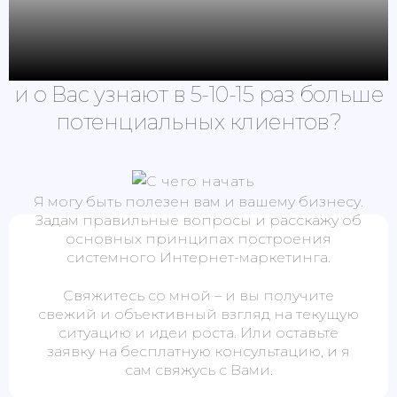
Как изменится бизнес
если Ваш сайт найдут
и о Вас узнают в 5-10-15 раз больше
потенциальных клиентов?
Я могу быть полезен вам и вашему бизнесу.
Задам правильные вопросы и расскажу об
основных принципах построения
системного Интернет-маркетинга.
Свяжитесь со мной – и вы получите
свежий и объективный взгляд на текущую
ситуацию и идеи роста. Или оставьте
заявку на бесплатную консультацию, и я
сам свяжусь с Вами.