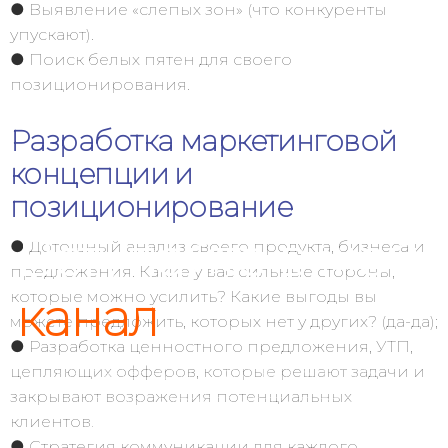
● Выявление «слепых зон» (что конкуренты
упускают).
● Поиск белых пятен для своего
позиционирования.
Разработка маркетинговой
концепции и
позиционирование
Вступайте в мой
● Дотошный анализ своего продукта, бизнеса и
предложения. Какие у вас сильные стороны,
которые можно усилить? Какие выгоды вы
канал
можете предложить, которых нет у других? (да-да);
● Разработка ценностного предложения, УТП,
Рассказываю о том, как малому
цепляющих офферов, которые решают задачи и
закрывают возражения потенциальных
бизнесу зарабатывать в разы
клиентов.
больше денег с помощью
● Стратегия коммуникации для каждого