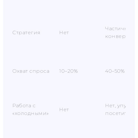
Частично, н
Стратегия
Нет
конверсию
Охват спроса
10–20%
40–50%
Работа с
Нет, упуска
Нет
«холодными»
посетителе