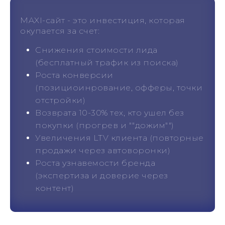
MAXI-сайт - это инвестиция, которая
окупается за счет:
Снижения стоимости лида
(бесплатный трафик из поиска)
Роста конверсии
(позициоинрование, офферы, точки
отстройки)
Возврата 10-30% тех, кто ушел без
покупки (прогрев и ""дожим"")
Увеличения LTV клиента (повторные
продажи через автоворонки)
Роста узнавемости бренда
(экспертиза и доверие через
контент)