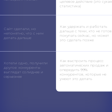
целевое действие (это сухая
статистика)
Как удержать и работать
Сайт сделали, но
дальше с теми, кто не готов
непонятно, что с ним
покупать сейчас, но может
делать дальше
это сделать позже
Как выстроить процесс
Хотели одно, получили
автоматических продаж и
другое: конкуренты
опередить 99%
выглядат солиднее и
конкурентов, которые не
серьезнее
умеют это делать