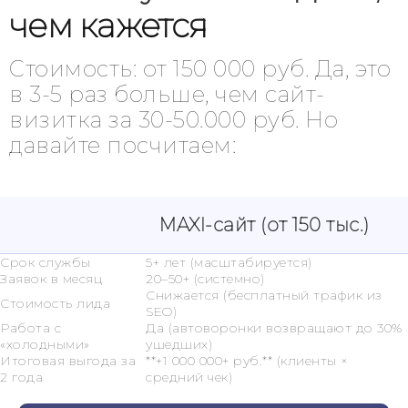
чем кажется
Стоимость: от 150 000 руб. Да, это
в 3-5 раз больше, чем сайт-
визитка за 30-50.000 руб. Но
давайте посчитаем:
MAXI-сайт (от 150 тыс.)
Срок службы
5+ лет (масштабируется)
Заявок в месяц
20–50+ (системно)
Снижается (бесплатный трафик из
Стоимость лида
SEO)
Работа с
Да (автоворонки возвращают до 30%
«холодными»
ушедших)
Итоговая выгода за
**+1 000 000+ руб.** (клиенты ×
2 года
средний чек)