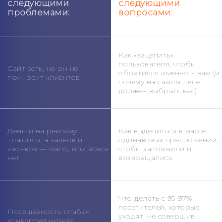
следующими
следующими
проблемами:
вопросами:
Как «зацепить»
пользователя, чтобы
Сайт есть, но он не
обратился именно к вам (и
приносит клиентов
почему на самом деле
должен выбрать вас)
Деньги на рекламу
Как выделиться в массе
тратятся, а заявок и
одинаковых предложений,
звонков — мало, или вовсе
чтобы запомнили и
нет
возвращались
Что делать с 95-97%
посетителей, которые
Посещаемость слабая,
уходят, не совершив
конверсия низкая