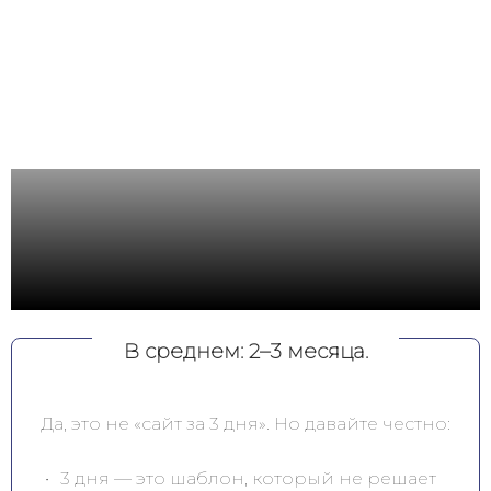
Сколько времени
занимает создание
MAXI-сайта?
В среднем: 2–3 месяца.
Да, это не «сайт за 3 дня». Но давайте честно:
3 дня — это шаблон, который не решает