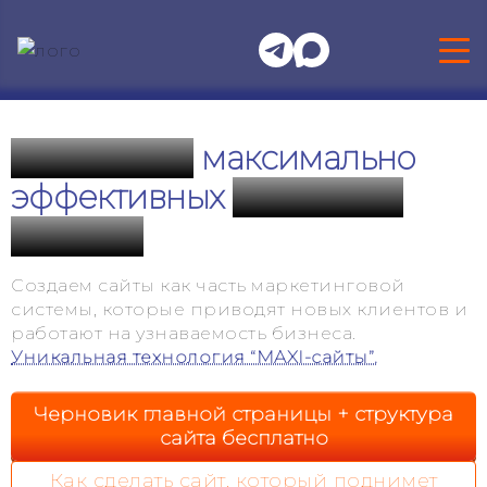
Разработка
максимально
эффективных
сайтов для
бизнеса
Создаем сайты как часть маркетинговой
системы, которые приводят новых клиентов и
работают на узнаваемость бизнеса.
Уникальная технология “MAXI-сайты”.
Черновик главной страницы + структура
сайта бесплатно
Как сделать сайт, который поднимет