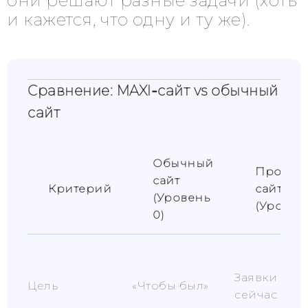
они решают разные задачи (хоть
и кажется, что одну и ту же).
Сравнение: MAXI‑сайт vs обычный
сайт
Обычный
Продаю
сайт
Критерий
сайт
(Уровень
(Уровень
0)
Заявки здес
Цель
«Чтобы был»
сейчас