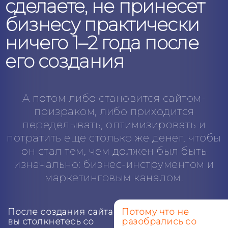
сделаете, не принесет
бизнесу практически
ничего 1–2 года после
его создания
А потом либо становится сайтом-
призраком, либо приходится
переделывать, оптимизировать и
потратить еще столько же денег, чтобы
он стал тем, чем должен был быть
изначально: бизнес-инструментом и
маркетинговым каналом.
После создания сайта
Потому что не
вы столкнетесь со
разобрались со